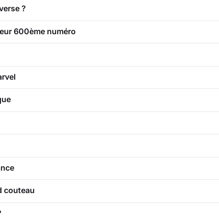
nverse ?
t leur 600ème numéro
arvel
que
ance
d couteau
?