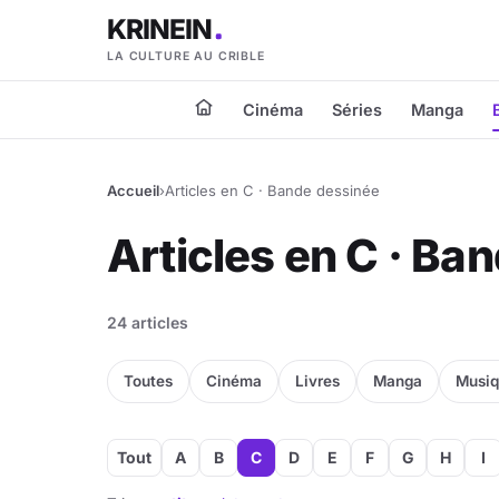
KRINEIN
LA CULTURE AU CRIBLE
Cinéma
Séries
Manga
Accueil
›
Articles en C · Bande dessinée
Articles en C · Ba
24 articles
Toutes
Cinéma
Livres
Manga
Musi
Tout
A
B
C
D
E
F
G
H
I