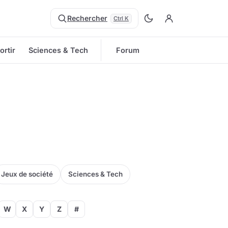
Rechercher
Ctrl K
ortir
Sciences & Tech
Forum
Jeux de société
Sciences & Tech
W
X
Y
Z
#