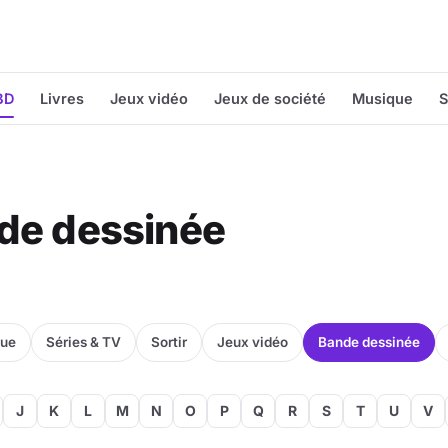
BD
Livres
Jeux vidéo
Jeux de société
Musique
S
nde dessinée
que
Séries & TV
Sortir
Jeux vidéo
Bande dessinée
J
K
L
M
N
O
P
Q
R
S
T
U
V