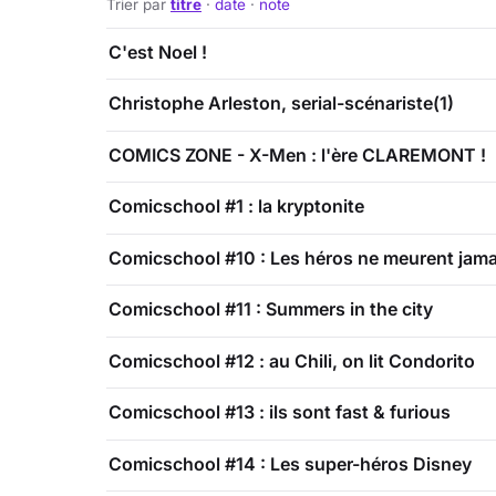
Trier par
titre
·
date
·
note
C'est Noel !
Christophe Arleston, serial-scénariste(1)
COMICS ZONE - X-Men : l'ère CLAREMONT !
Comicschool #1 : la kryptonite
Comicschool #10 : Les héros ne meurent jama
Comicschool #11 : Summers in the city
Comicschool #12 : au Chili, on lit Condorito
Comicschool #13 : ils sont fast & furious
Comicschool #14 : Les super-héros Disney