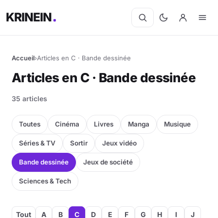
KRINEIN
Accueil
›
Articles en C · Bande dessinée
Articles en C · Bande dessinée
35 articles
Toutes
Cinéma
Livres
Manga
Musique
Séries & TV
Sortir
Jeux vidéo
Bande dessinée
Jeux de société
Sciences & Tech
Tout
A
B
C
D
E
F
G
H
I
J