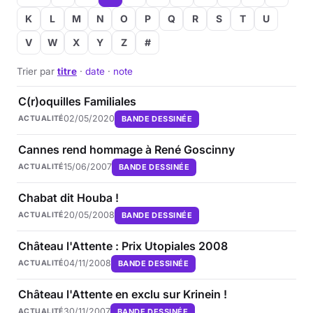
K
L
M
N
O
P
Q
R
S
T
U
V
W
X
Y
Z
#
Trier par
titre
·
date
·
note
C(r)oquilles Familiales
02/05/2020
BANDE DESSINÉE
ACTUALITÉ
Cannes rend hommage à René Goscinny
15/06/2007
BANDE DESSINÉE
ACTUALITÉ
Chabat dit Houba !
20/05/2008
BANDE DESSINÉE
ACTUALITÉ
Château l'Attente : Prix Utopiales 2008
04/11/2008
BANDE DESSINÉE
ACTUALITÉ
Château l'Attente en exclu sur Krinein !
30/11/2007
BANDE DESSINÉE
ACTUALITÉ