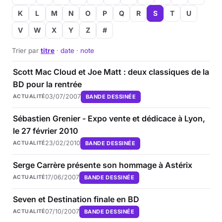
K
L
M
N
O
P
Q
R
S
T
U
V
W
X
Y
Z
#
Trier par
titre
·
date
·
note
Scott Mac Cloud et Joe Matt : deux classiques de la
BD pour la rentrée
03/07/2007
BANDE DESSINÉE
ACTUALITÉ
Sébastien Grenier - Expo vente et dédicace à Lyon,
le 27 février 2010
23/02/2010
BANDE DESSINÉE
ACTUALITÉ
Serge Carrère présente son hommage à Astérix
17/06/2007
BANDE DESSINÉE
ACTUALITÉ
Seven et Destination finale en BD
07/10/2007
BANDE DESSINÉE
ACTUALITÉ