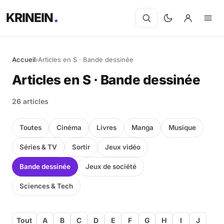
KRINEIN
Accueil
›
Articles en S · Bande dessinée
Articles en S · Bande dessinée
26 articles
Toutes
Cinéma
Livres
Manga
Musique
Séries & TV
Sortir
Jeux vidéo
Bande dessinée
Jeux de société
Sciences & Tech
Tout
A
B
C
D
E
F
G
H
I
J