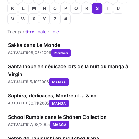
K
L
M
N
O
P
Q
R
S
T
U
V
W
X
Y
Z
#
Trier par
titre
·
date
·
note
Sakka dans Le Monde
08/08/2006
MANGA
ACTUALITÉ
Santa Inoue en dédicace lors de la nuit du manga à
Virgin
15/10/2006
MANGA
ACTUALITÉ
Saphira, dédicaces, Montreuil ... & co
30/11/2005
MANGA
ACTUALITÉ
School Rumble dans le Shônen Collection
17/08/2005
MANGA
ACTUALITÉ
Seton de Taniguchi en Avril chez Kana