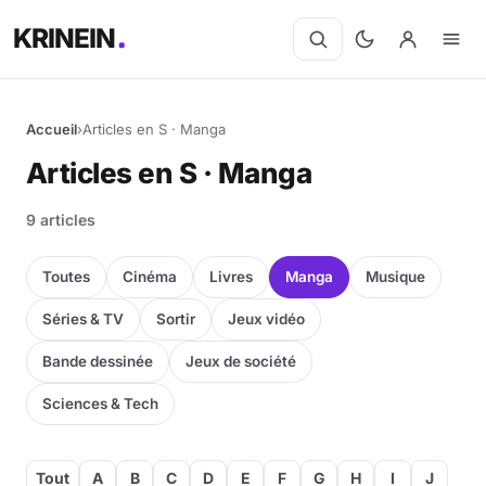
KRINEIN
Accueil
›
Articles en S · Manga
Articles en S · Manga
9 articles
Toutes
Cinéma
Livres
Manga
Musique
Séries & TV
Sortir
Jeux vidéo
Bande dessinée
Jeux de société
Sciences & Tech
Tout
A
B
C
D
E
F
G
H
I
J