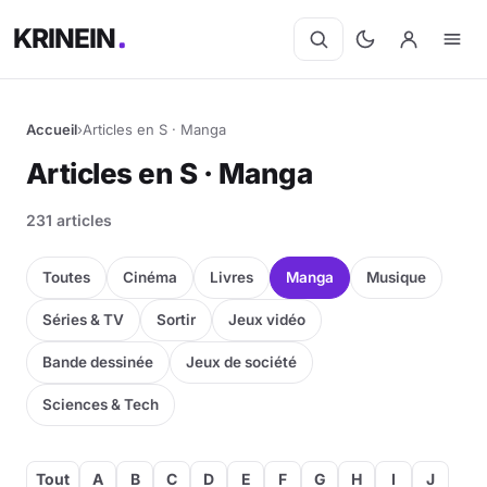
KRINEIN
Accueil
›
Articles en S · Manga
Cinéma
Articles en S · Manga
Séries
231 articles
Manga
Toutes
Cinéma
Livres
Manga
Musique
BD
Séries & TV
Sortir
Jeux vidéo
Bande dessinée
Jeux de société
Livres
Sciences & Tech
Jeux vidéo
Jeux de société
Tout
A
B
C
D
E
F
G
H
I
J