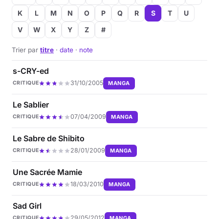
K
L
M
N
O
P
Q
R
S
T
U
Musique
V
W
X
Y
Z
#
Sortir
Trier par
titre
·
date
·
note
Sciences & Tech
s-CRY-ed
31/10/2005
MANGA
CRITIQUE
Forum
Le Sablier
07/04/2009
MANGA
CRITIQUE
Le Sabre de Shibito
28/01/2009
MANGA
CRITIQUE
Une Sacrée Mamie
18/03/2010
MANGA
CRITIQUE
Sad Girl
29/05/2012
MANGA
CRITIQUE