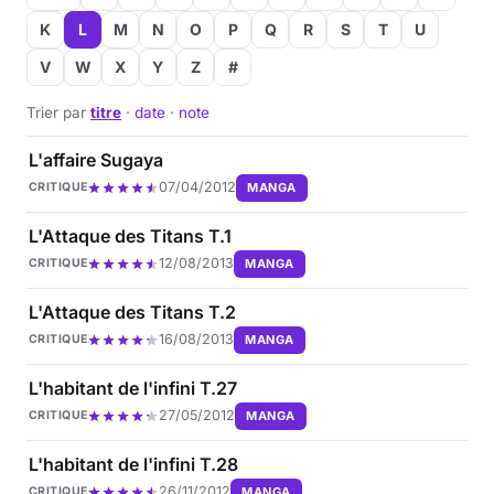
K
L
M
N
O
P
Q
R
S
T
U
Musique
V
W
X
Y
Z
#
Sortir
Trier par
titre
·
date
·
note
Sciences & Tech
L'affaire Sugaya
07/04/2012
MANGA
CRITIQUE
Forum
L'Attaque des Titans T.1
12/08/2013
MANGA
CRITIQUE
L'Attaque des Titans T.2
16/08/2013
MANGA
CRITIQUE
L'habitant de l'infini T.27
27/05/2012
MANGA
CRITIQUE
L'habitant de l'infini T.28
26/11/2012
MANGA
CRITIQUE