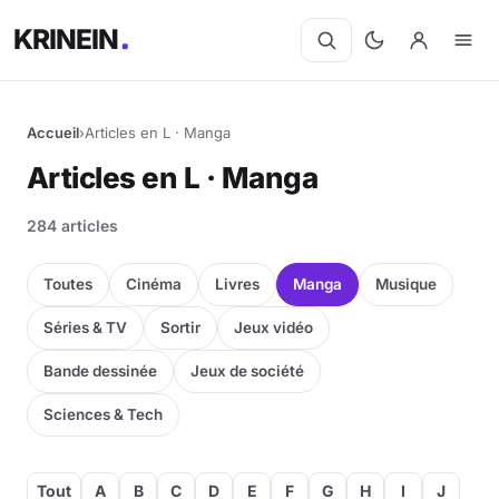
KRINEIN
Accueil
›
Articles en L · Manga
Cinéma
Articles en L · Manga
Séries
284 articles
Manga
Toutes
Cinéma
Livres
Manga
Musique
BD
Séries & TV
Sortir
Jeux vidéo
Bande dessinée
Jeux de société
Livres
Sciences & Tech
Jeux vidéo
Jeux de société
Tout
A
B
C
D
E
F
G
H
I
J