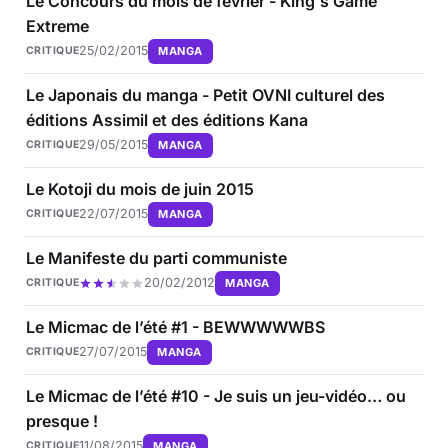
Le Concours du mois de février - King's Game
Extreme
25/02/2015
MANGA
CRITIQUE
Le Japonais du manga - Petit OVNI culturel des
éditions Assimil et des éditions Kana
29/05/2015
MANGA
CRITIQUE
Le Kotoji du mois de juin 2015
22/07/2015
MANGA
CRITIQUE
Le Manifeste du parti communiste
20/02/2012
MANGA
CRITIQUE
Le Micmac de l’été #1 - BEWWWWWBS
27/07/2015
MANGA
CRITIQUE
Le Micmac de l’été #10 - Je suis un jeu-vidéo… ou
presque !
11/08/2015
MANGA
CRITIQUE