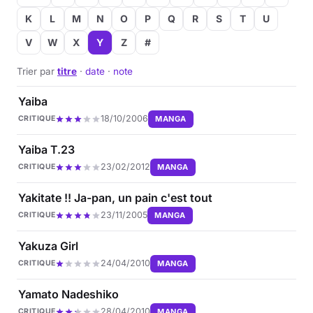
K
L
M
N
O
P
Q
R
S
T
U
Musique
V
W
X
Y
Z
#
Sortir
Trier par
titre
·
date
·
note
Sciences & Tech
Yaiba
18/10/2006
MANGA
CRITIQUE
Forum
Yaiba T.23
23/02/2012
MANGA
CRITIQUE
Yakitate !! Ja-pan, un pain c'est tout
23/11/2005
MANGA
CRITIQUE
Yakuza Girl
24/04/2010
MANGA
CRITIQUE
Yamato Nadeshiko
28/04/2010
MANGA
CRITIQUE