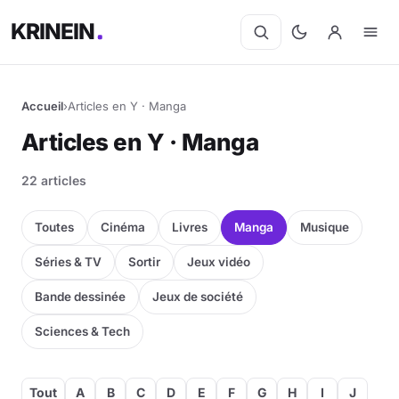
KRINEIN
Accueil
›
Articles en Y · Manga
Cinéma
Articles en Y · Manga
Séries
22 articles
Manga
Toutes
Cinéma
Livres
Manga
Musique
BD
Séries & TV
Sortir
Jeux vidéo
Bande dessinée
Jeux de société
Livres
Sciences & Tech
Jeux vidéo
Jeux de société
Tout
A
B
C
D
E
F
G
H
I
J