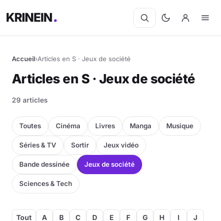
KRINEIN
Accueil
›
Articles en S · Jeux de société
Articles en S · Jeux de société
29 articles
Toutes
Cinéma
Livres
Manga
Musique
Séries & TV
Sortir
Jeux vidéo
Bande dessinée
Jeux de société
Sciences & Tech
Tout
A
B
C
D
E
F
G
H
I
J