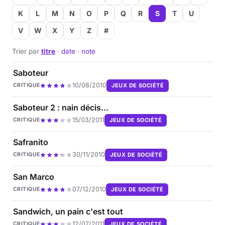
K
L
M
N
O
P
Q
R
S
T
U
V
W
X
Y
Z
#
Trier par
titre
·
date
·
note
Saboteur
10/08/2010
JEUX DE SOCIÉTÉ
CRITIQUE
Saboteur 2 : nain décis...
15/03/2011
JEUX DE SOCIÉTÉ
CRITIQUE
Safranito
30/11/2010
JEUX DE SOCIÉTÉ
CRITIQUE
San Marco
07/12/2010
JEUX DE SOCIÉTÉ
CRITIQUE
Sandwich, un pain c'est tout
12/07/2011
JEUX DE SOCIÉTÉ
CRITIQUE