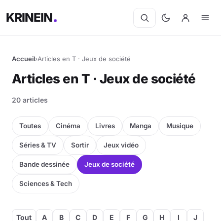
KRINEIN
Accueil
›
Articles en T · Jeux de société
Articles en T · Jeux de société
20 articles
Toutes
Cinéma
Livres
Manga
Musique
Séries & TV
Sortir
Jeux vidéo
Bande dessinée
Jeux de société
Sciences & Tech
Tout
A
B
C
D
E
F
G
H
I
J