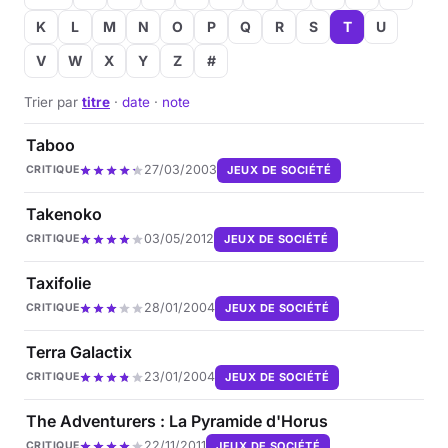
K
L
M
N
O
P
Q
R
S
T
U
V
W
X
Y
Z
#
Trier par
titre
·
date
·
note
Taboo
27/03/2003
JEUX DE SOCIÉTÉ
CRITIQUE
Takenoko
03/05/2012
JEUX DE SOCIÉTÉ
CRITIQUE
Taxifolie
28/01/2004
JEUX DE SOCIÉTÉ
CRITIQUE
Terra Galactix
23/01/2004
JEUX DE SOCIÉTÉ
CRITIQUE
The Adventurers : La Pyramide d'Horus
22/11/2011
JEUX DE SOCIÉTÉ
CRITIQUE