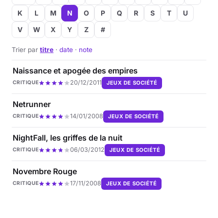
K
L
M
N
O
P
Q
R
S
T
U
Musique
V
W
X
Y
Z
#
Sortir
Trier par
titre
·
date
·
note
Sciences & Tech
Naissance et apogée des empires
20/12/2011
JEUX DE SOCIÉTÉ
CRITIQUE
Forum
Netrunner
14/01/2008
JEUX DE SOCIÉTÉ
CRITIQUE
NightFall, les griffes de la nuit
06/03/2012
JEUX DE SOCIÉTÉ
CRITIQUE
Novembre Rouge
17/11/2008
JEUX DE SOCIÉTÉ
CRITIQUE