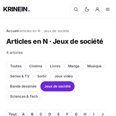
KRINEIN
Accueil
›
Articles en N · Jeux de société
Cinéma
Articles en N · Jeux de société
Séries
4 articles
Manga
Toutes
Cinéma
Livres
Manga
Musique
BD
Séries & TV
Sortir
Jeux vidéo
Bande dessinée
Jeux de société
Livres
Sciences & Tech
Jeux vidéo
Jeux de société
Tout
A
B
C
D
E
F
G
H
I
J