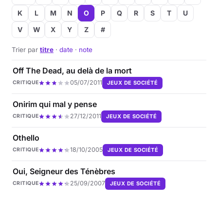
K
L
M
N
O
P
Q
R
S
T
U
V
W
X
Y
Z
#
Trier par
titre
·
date
·
note
Off The Dead, au delà de la mort
05/07/2011
JEUX DE SOCIÉTÉ
CRITIQUE
Onirim qui mal y pense
27/12/2011
JEUX DE SOCIÉTÉ
CRITIQUE
Othello
18/10/2005
JEUX DE SOCIÉTÉ
CRITIQUE
Oui, Seigneur des Ténèbres
25/09/2007
JEUX DE SOCIÉTÉ
CRITIQUE