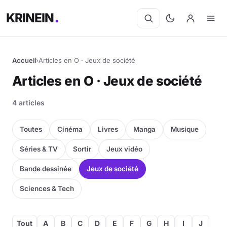
KRINEIN
Accueil
›
Articles en O · Jeux de société
Articles en O · Jeux de société
4 articles
Toutes
Cinéma
Livres
Manga
Musique
Séries & TV
Sortir
Jeux vidéo
Bande dessinée
Jeux de société
Sciences & Tech
Tout
A
B
C
D
E
F
G
H
I
J