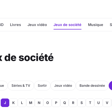
BD
Livres
Jeux vidéo
Jeux de société
Musique
S
x de société
que
Séries & TV
Sortir
Jeux vidéo
Bande dessinée
J
K
L
M
N
O
P
Q
R
S
T
U
V