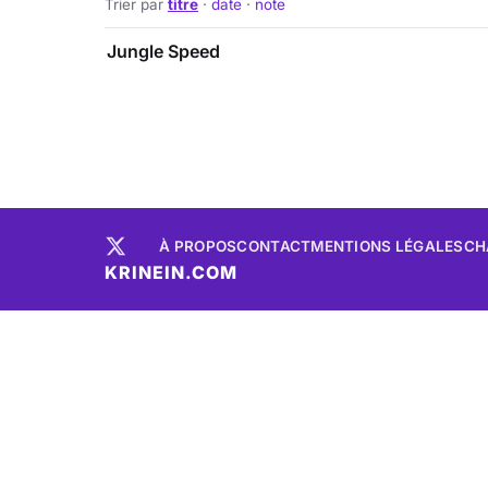
Trier par
titre
·
date
·
note
Jungle Speed
À PROPOS
CONTACT
MENTIONS LÉGALES
CH
KRINEIN.COM