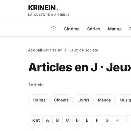
KRINEIN
LA CULTURE AU CRIBLE
Cinéma
Séries
Manga
Accueil
›
Articles en J · Jeux de société
Articles en J · Jeu
1 article
Toutes
Cinéma
Livres
Manga
Musi
Tout
A
B
C
D
E
F
G
H
I