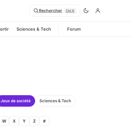
Rechercher
Ctrl K
ortir
Sciences & Tech
Forum
Jeux de société
Sciences & Tech
W
X
Y
Z
#