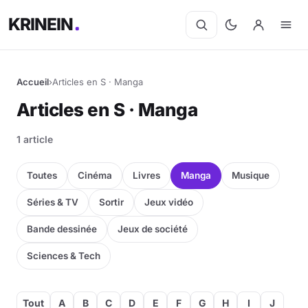
KRINEIN
Accueil
›
Articles en S · Manga
Articles en S · Manga
1 article
Toutes
Cinéma
Livres
Manga
Musique
Séries & TV
Sortir
Jeux vidéo
Bande dessinée
Jeux de société
Sciences & Tech
Tout
A
B
C
D
E
F
G
H
I
J