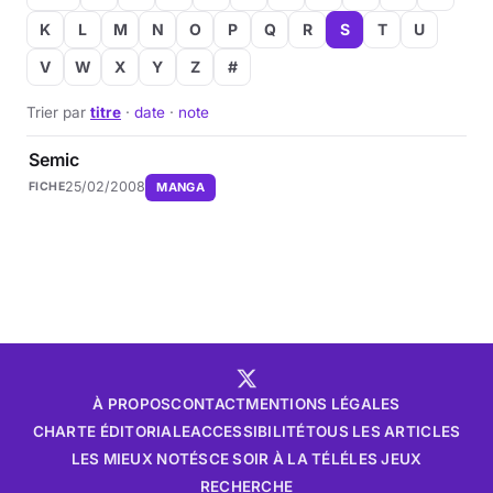
K
L
M
N
O
P
Q
R
S
T
U
V
W
X
Y
Z
#
Trier par
titre
·
date
·
note
Semic
25/02/2008
MANGA
FICHE
À PROPOS
CONTACT
MENTIONS LÉGALES
CHARTE ÉDITORIALE
ACCESSIBILITÉ
TOUS LES ARTICLES
LES MIEUX NOTÉS
CE SOIR À LA TÉLÉ
LES JEUX
RECHERCHE