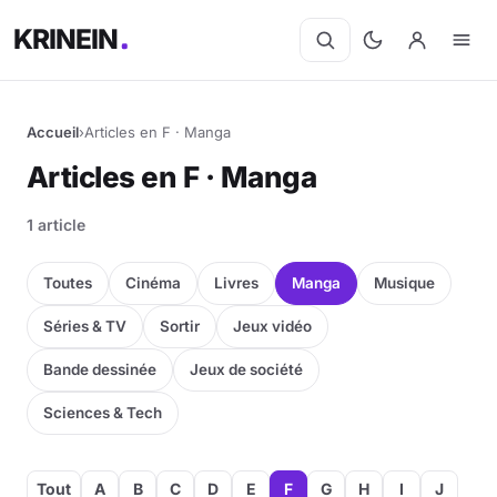
KRINEIN
Accueil
›
Articles en F · Manga
Articles en F · Manga
1 article
Toutes
Cinéma
Livres
Manga
Musique
Séries & TV
Sortir
Jeux vidéo
Bande dessinée
Jeux de société
Sciences & Tech
Tout
A
B
C
D
E
F
G
H
I
J