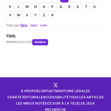
K
L
M
N
O
P
Q
R
S
T
U
V
W
X
Y
Z
#
Trier par
titre
·
date
·
note
Flblb
03/02/2010
MANGA
FICHE
À PROPOS
CONTACT
MENTIONS LÉGALES
CHARTE ÉDITORIALE
ACCESSIBILITÉ
TOUS LES ARTICLES
LES MIEUX NOTÉS
CE SOIR À LA TÉLÉ
LES JEUX
RECHERCHE