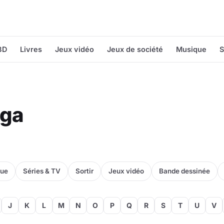
BD
Livres
Jeux vidéo
Jeux de société
Musique
S
nga
que
Séries & TV
Sortir
Jeux vidéo
Bande dessinée
J
K
L
M
N
O
P
Q
R
S
T
U
V