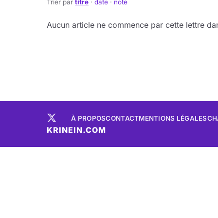
Trier par
titre
·
date
·
note
Aucun article ne commence par cette lettre dan
À PROPOS
CONTACT
MENTIONS LÉGALES
CH
KRINEIN.COM