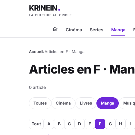
KRINEIN
LA CULTURE AU CRIBLE
Cinéma
Séries
Manga
Accueil
›
Articles en F · Manga
Articles en F · Ma
0 article
Toutes
Cinéma
Livres
Manga
Musi
Tout
A
B
C
D
E
F
G
H
I