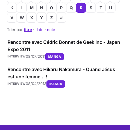
K
L
M
N
O
P
Q
R
S
T
U
V
W
X
Y
Z
#
Trier par
titre
·
date
·
note
Rencontre avec Cédric Bonnet de Geek Inc - Japan
Expo 2011
08/07/2011
MANGA
INTERVIEW
Rencontre avec Hikaru Nakamura - Quand Jésus
est une femme... !
08/04/2013
MANGA
INTERVIEW