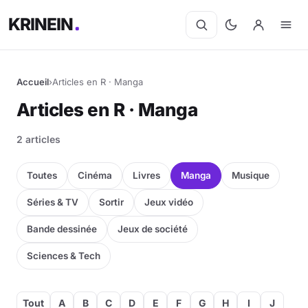
KRINEIN
Accueil
›
Articles en R · Manga
Articles en R · Manga
2 articles
Toutes
Cinéma
Livres
Manga
Musique
Séries & TV
Sortir
Jeux vidéo
Bande dessinée
Jeux de société
Sciences & Tech
Tout
A
B
C
D
E
F
G
H
I
J