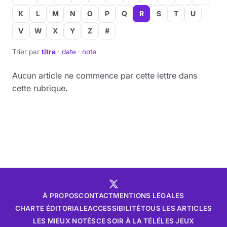
K
L
M
N
O
P
Q
R
S
T
U
V
W
X
Y
Z
#
Trier par
titre
·
date
·
note
Aucun article ne commence par cette lettre dans
cette rubrique.
À PROPOS
CONTACT
MENTIONS LÉGALES
CHARTE ÉDITORIALE
ACCESSIBILITÉ
TOUS LES ARTICLES
LES MIEUX NOTÉS
CE SOIR À LA TÉLÉ
LES JEUX