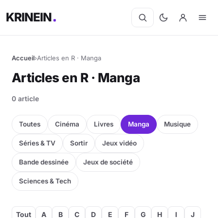
KRINEIN
Accueil
›
Articles en R · Manga
Articles en R · Manga
0 article
Toutes
Cinéma
Livres
Manga
Musique
Séries & TV
Sortir
Jeux vidéo
Bande dessinée
Jeux de société
Sciences & Tech
Tout
A
B
C
D
E
F
G
H
I
J