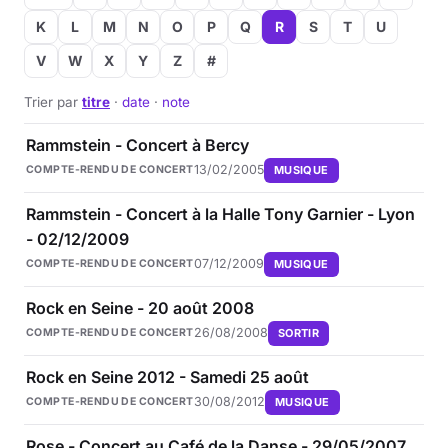
K
L
M
N
O
P
Q
R
S
T
U
Musique
V
W
X
Y
Z
#
Sortir
Trier par
titre
·
date
·
note
Sciences & Tech
Rammstein - Concert à Bercy
13/02/2005
MUSIQUE
COMPTE-RENDU DE CONCERT
Forum
Rammstein - Concert à la Halle Tony Garnier - Lyon
- 02/12/2009
07/12/2009
MUSIQUE
COMPTE-RENDU DE CONCERT
Rock en Seine - 20 août 2008
26/08/2008
SORTIR
COMPTE-RENDU DE CONCERT
Rock en Seine 2012 - Samedi 25 août
30/08/2012
MUSIQUE
COMPTE-RENDU DE CONCERT
Rose - Concert au Café de la Danse - 29/05/2007