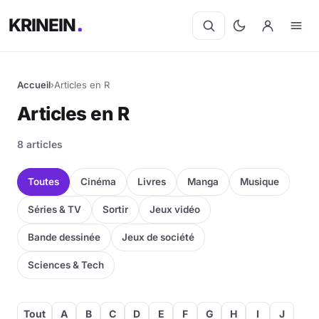
KRINEIN
Accueil
›
Articles en R
Cinéma
Articles en R
Séries
8 articles
Manga
Toutes
Cinéma
Livres
Manga
Musique
BD
Séries & TV
Sortir
Jeux vidéo
Bande dessinée
Jeux de société
Livres
Sciences & Tech
Jeux vidéo
Jeux de société
Tout
A
B
C
D
E
F
G
H
I
J