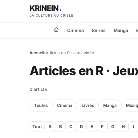
KRINEIN
LA CULTURE AU CRIBLE
Cinéma
Séries
Manga
Accueil
›
Articles en R · Jeux vidéo
Articles en R · Jeu
0 article
Toutes
Cinéma
Livres
Manga
Musi
Tout
A
B
C
D
E
F
G
H
I