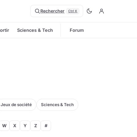
Rechercher
Ctrl K
ortir
Sciences & Tech
Forum
Jeux de société
Sciences & Tech
W
X
Y
Z
#