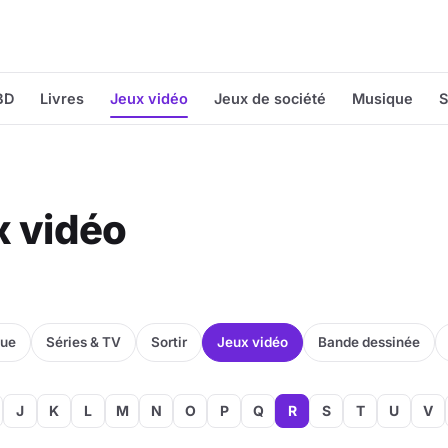
BD
Livres
Jeux vidéo
Jeux de société
Musique
S
x vidéo
que
Séries & TV
Sortir
Jeux vidéo
Bande dessinée
J
K
L
M
N
O
P
Q
R
S
T
U
V