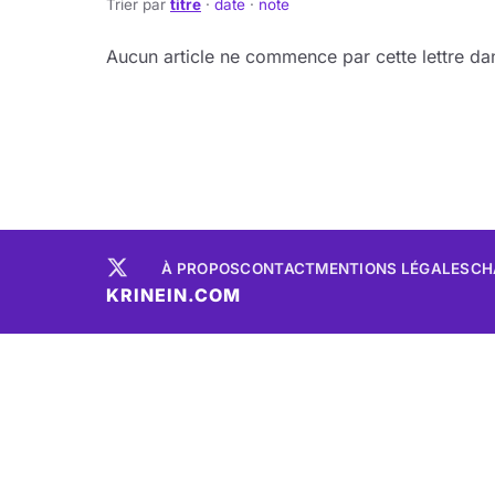
Trier par
titre
·
date
·
note
Aucun article ne commence par cette lettre dan
À PROPOS
CONTACT
MENTIONS LÉGALES
CH
KRINEIN.COM