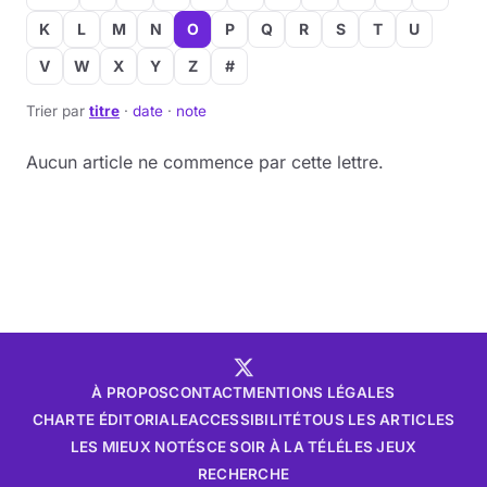
K
L
M
N
O
P
Q
R
S
T
U
V
W
X
Y
Z
#
Trier par
titre
·
date
·
note
Aucun article ne commence par cette lettre.
À PROPOS
CONTACT
MENTIONS LÉGALES
CHARTE ÉDITORIALE
ACCESSIBILITÉ
TOUS LES ARTICLES
LES MIEUX NOTÉS
CE SOIR À LA TÉLÉ
LES JEUX
RECHERCHE