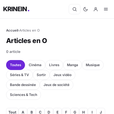
KRINEIN
Accueil
›
Articles en O
Articles en O
0 article
Toutes
Cinéma
Livres
Manga
Musique
Séries & TV
Sortir
Jeux vidéo
Bande dessinée
Jeux de société
Sciences & Tech
Tout
A
B
C
D
E
F
G
H
I
J