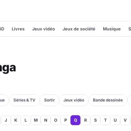
BD
Livres
Jeux vidéo
Jeux de société
Musique
S
nga
que
Séries & TV
Sortir
Jeux vidéo
Bande dessinée
J
K
L
M
N
O
P
Q
R
S
T
U
V