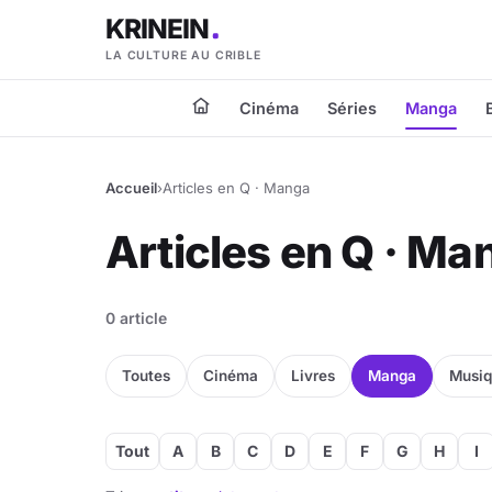
KRINEIN
LA CULTURE AU CRIBLE
Cinéma
Séries
Manga
Accueil
›
Articles en Q · Manga
Articles en Q · Ma
0 article
Toutes
Cinéma
Livres
Manga
Musi
Tout
A
B
C
D
E
F
G
H
I