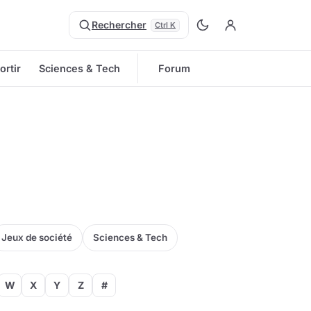
Rechercher
Ctrl K
ortir
Sciences & Tech
Forum
Jeux de société
Sciences & Tech
W
X
Y
Z
#