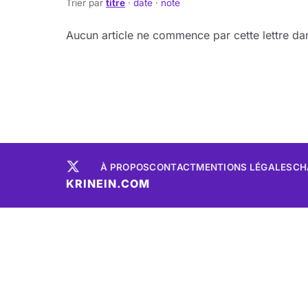
Trier par
titre
·
date
·
note
Aucun article ne commence par cette lettre dan
À PROPOS
CONTACT
MENTIONS LÉGALES
CH
KRINEIN.COM