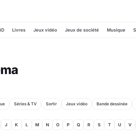
BD
Livres
Jeux vidéo
Jeux de société
Musique
S
néma
que
Séries & TV
Sortir
Jeux vidéo
Bande dessinée
J
K
L
M
N
O
P
Q
R
S
T
U
V