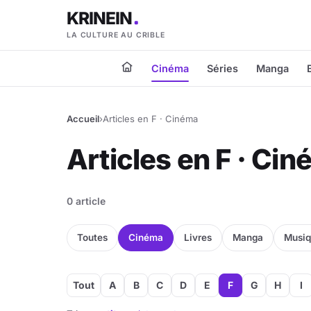
KRINEIN
LA CULTURE AU CRIBLE
Cinéma
Séries
Manga
Accueil
›
Articles en F · Cinéma
Articles en F · Ci
0 article
Toutes
Cinéma
Livres
Manga
Musi
Tout
A
B
C
D
E
F
G
H
I