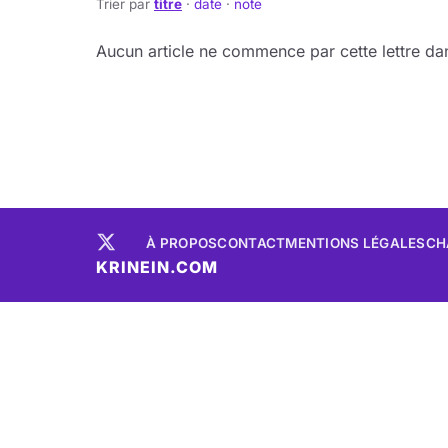
Trier par
titre
·
date
·
note
Aucun article ne commence par cette lettre dan
À PROPOS
CONTACT
MENTIONS LÉGALES
CH
KRINEIN.COM