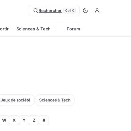
Rechercher
Ctrl K
ortir
Sciences & Tech
Forum
Jeux de société
Sciences & Tech
W
X
Y
Z
#