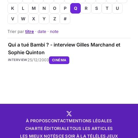
K
L
M
N
O
P
Q
R
S
T
U
Musique
V
W
X
Y
Z
#
Sortir
Trier par
titre
·
date
·
note
Sciences & Tech
Qui a tué Bambi ? - interview Gilles Marchand et
Sophie Quinton
Forum
25/12/2003
CINÉMA
INTERVIEW
À PROPOS
CONTACT
MENTIONS LÉGALES
CHARTE ÉDITORIALE
TOUS LES ARTICLES
LES MIEUX NOTÉS
CE SOIR À LA TÉLÉ
LES JEUX