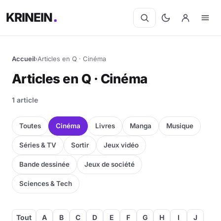
KRINEIN
Accueil
›
Articles en Q · Cinéma
Cinéma
Articles en Q · Cinéma
Séries
1 article
Manga
Toutes
Cinéma
Livres
Manga
Musique
BD
Séries & TV
Sortir
Jeux vidéo
Bande dessinée
Jeux de société
Livres
Sciences & Tech
Jeux vidéo
Jeux de société
Tout
A
B
C
D
E
F
G
H
I
J