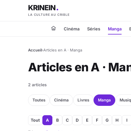
KRINEIN
LA CULTURE AU CRIBLE
Cinéma
Séries
Manga
Accueil
›
Articles en A · Manga
Articles en A · Ma
2 articles
Toutes
Cinéma
Livres
Manga
Musi
Tout
A
B
C
D
E
F
G
H
I