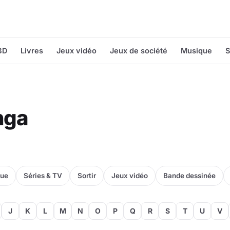
BD
Livres
Jeux vidéo
Jeux de société
Musique
S
nga
que
Séries & TV
Sortir
Jeux vidéo
Bande dessinée
J
K
L
M
N
O
P
Q
R
S
T
U
V