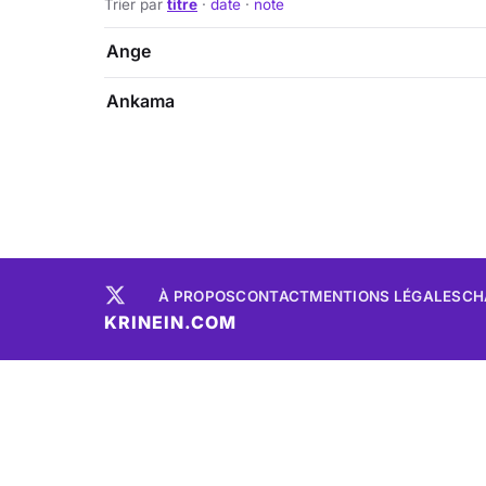
Trier par
titre
·
date
·
note
Ange
Ankama
À PROPOS
CONTACT
MENTIONS LÉGALES
CH
KRINEIN.COM