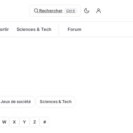
Rechercher
Ctrl K
ortir
Sciences & Tech
Forum
Jeux de société
Sciences & Tech
W
X
Y
Z
#