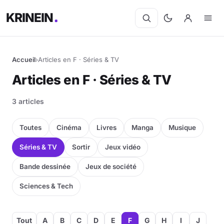
KRINEIN
Accueil
›
Articles en F · Séries & TV
Articles en F · Séries & TV
3 articles
Toutes
Cinéma
Livres
Manga
Musique
Séries & TV
Sortir
Jeux vidéo
Bande dessinée
Jeux de société
Sciences & Tech
Tout
A
B
C
D
E
F
G
H
I
J