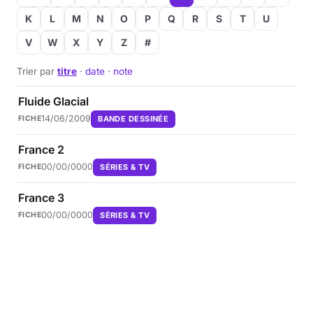
K
L
M
N
O
P
Q
R
S
T
U
V
W
X
Y
Z
#
Trier par
titre
·
date
·
note
Fluide Glacial
14/06/2009
BANDE DESSINÉE
FICHE
France 2
00/00/0000
SÉRIES & TV
FICHE
France 3
00/00/0000
SÉRIES & TV
FICHE