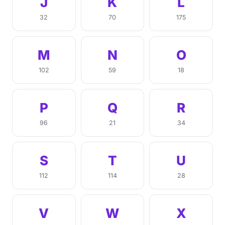
J
K
L
32
70
175
M
N
O
102
59
18
P
Q
R
96
21
34
S
T
U
112
114
28
V
W
X