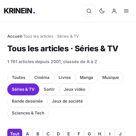
KRINEIN
Accueil
›
Tous les articles · Séries & TV
Tous les articles · Séries & TV
1 761 articles depuis 2001, classés de A à Z
Toutes
Cinéma
Livres
Manga
Musique
Séries & TV
Sortir
Jeux vidéo
Bande dessinée
Jeux de société
Sciences & Tech
Tout
A
B
C
D
E
F
G
H
I
J