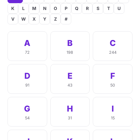
K
L
M
N
O
P
Q
R
S
T
U
V
W
X
Y
Z
#
A
B
C
72
198
244
D
E
F
91
43
50
G
H
I
54
31
15