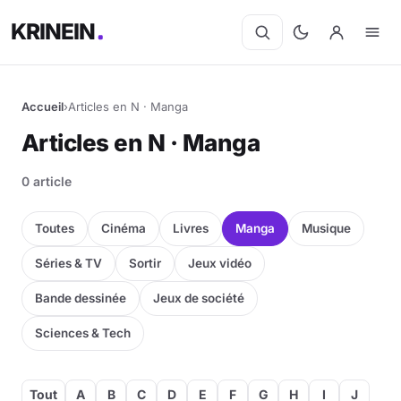
KRINEIN
Accueil
›
Articles en N · Manga
Articles en N · Manga
0 article
Toutes
Cinéma
Livres
Manga
Musique
Séries & TV
Sortir
Jeux vidéo
Bande dessinée
Jeux de société
Sciences & Tech
Tout
A
B
C
D
E
F
G
H
I
J