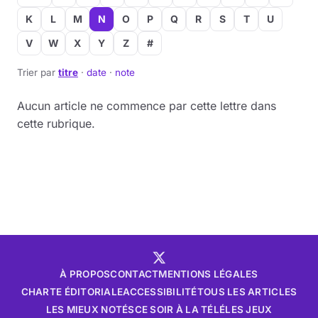
K
L
M
N
O
P
Q
R
S
T
U
V
W
X
Y
Z
#
Trier par
titre
·
date
·
note
Aucun article ne commence par cette lettre dans
cette rubrique.
À PROPOS
CONTACT
MENTIONS LÉGALES
CHARTE ÉDITORIALE
ACCESSIBILITÉ
TOUS LES ARTICLES
LES MIEUX NOTÉS
CE SOIR À LA TÉLÉ
LES JEUX