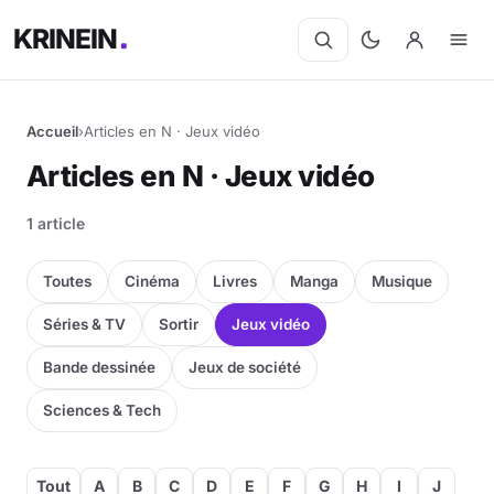
KRINEIN
Accueil
›
Articles en N · Jeux vidéo
Articles en N · Jeux vidéo
1 article
Toutes
Cinéma
Livres
Manga
Musique
Séries & TV
Sortir
Jeux vidéo
Bande dessinée
Jeux de société
Sciences & Tech
Tout
A
B
C
D
E
F
G
H
I
J