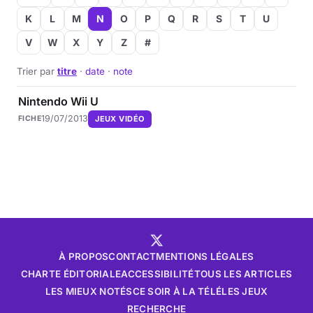
K
L
M
N
O
P
Q
R
S
T
U
V
W
X
Y
Z
#
Trier par
titre
·
date
·
note
Nintendo Wii U
19/07/2013
JEUX VIDÉO
FICHE
À PROPOS
CONTACT
MENTIONS LÉGALES
CHARTE ÉDITORIALE
ACCESSIBILITÉ
TOUS LES ARTICLES
LES MIEUX NOTÉS
CE SOIR À LA TÉLÉ
LES JEUX
RECHERCHE