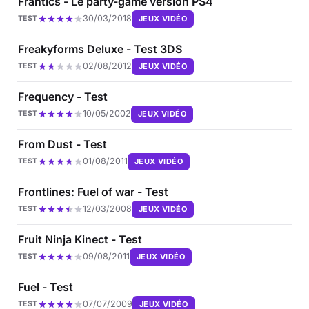
Frantics - Le party-game version PS4
30/03/2018
JEUX VIDÉO
TEST
Freakyforms Deluxe - Test 3DS
02/08/2012
JEUX VIDÉO
TEST
Frequency - Test
10/05/2002
JEUX VIDÉO
TEST
From Dust - Test
01/08/2011
JEUX VIDÉO
TEST
Frontlines: Fuel of war - Test
12/03/2008
JEUX VIDÉO
TEST
Fruit Ninja Kinect - Test
09/08/2011
JEUX VIDÉO
TEST
Fuel - Test
07/07/2009
JEUX VIDÉO
TEST