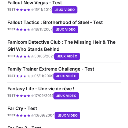
Fallout New Vegas - Test
15/11/2010
JEUX VIDÉO
TEST
Fallout Tactics : Brotherhood of Steel - Test
18/11/2007
JEUX VIDÉO
TEST
Famicom Detective Club : The Missing Heir & The
Girl Who Stands Behind
30/05/2021
JEUX VIDÉO
TEST
Family Trainer Extreme Challenge - Test
05/11/2009
JEUX VIDÉO
TEST
Fantasy Life - Une vie de rêve !
17/09/2014
JEUX VIDÉO
TEST
Far Cry - Test
10/09/2004
JEUX VIDÉO
TEST
Far Cry 2 - Test