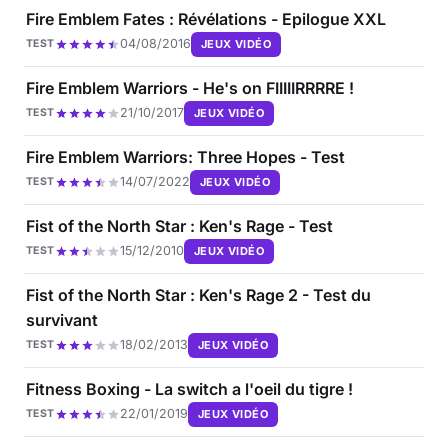
Fire Emblem Fates : Révélations - Epilogue XXL
04/08/2016
JEUX VIDÉO
TEST
Fire Emblem Warriors - He's on FIIIIIRRRRE !
21/10/2017
JEUX VIDÉO
TEST
Fire Emblem Warriors: Three Hopes - Test
14/07/2022
JEUX VIDÉO
TEST
Fist of the North Star : Ken's Rage - Test
15/12/2010
JEUX VIDÉO
TEST
Fist of the North Star : Ken's Rage 2 - Test du
survivant
18/02/2013
JEUX VIDÉO
TEST
Fitness Boxing - La switch a l'oeil du tigre !
22/01/2019
JEUX VIDÉO
TEST