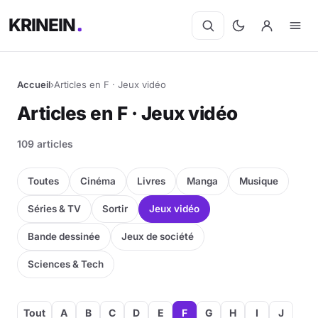
KRINEIN
Accueil
›
Articles en F · Jeux vidéo
Articles en F · Jeux vidéo
109 articles
Toutes
Cinéma
Livres
Manga
Musique
Séries & TV
Sortir
Jeux vidéo
Bande dessinée
Jeux de société
Sciences & Tech
Tout
A
B
C
D
E
F
G
H
I
J