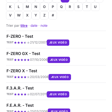
K
L
M
N
O
P
Q
R
S
T
U
V
W
X
Y
Z
#
Trier par
titre
·
date
·
note
F-ZERO - Test
21/12/2007
JEUX VIDÉO
TEST
F-ZERO GX - Test
07/10/2006
JEUX VIDÉO
TEST
F-ZERO X - Test
20/03/2008
JEUX VIDÉO
TEST
F.3.A.R. - Test
02/07/2011
JEUX VIDÉO
TEST
F.E.A.R. - Test
21/03/2006
JEUX VIDÉO
TEST