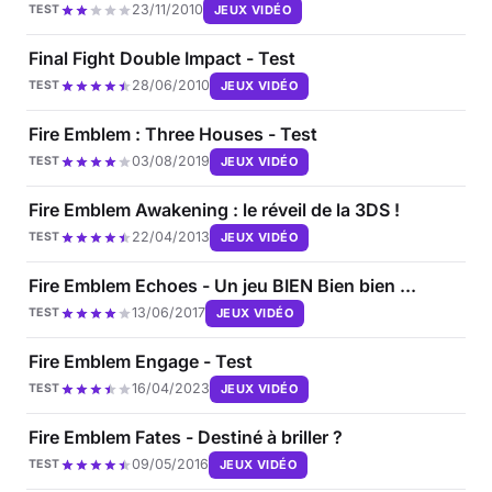
23/11/2010
JEUX VIDÉO
TEST
Final Fight Double Impact - Test
28/06/2010
JEUX VIDÉO
TEST
Fire Emblem : Three Houses - Test
03/08/2019
JEUX VIDÉO
TEST
Fire Emblem Awakening : le réveil de la 3DS !
22/04/2013
JEUX VIDÉO
TEST
Fire Emblem Echoes - Un jeu BIEN Bien bien ...
13/06/2017
JEUX VIDÉO
TEST
Fire Emblem Engage - Test
16/04/2023
JEUX VIDÉO
TEST
Fire Emblem Fates - Destiné à briller ?
09/05/2016
JEUX VIDÉO
TEST