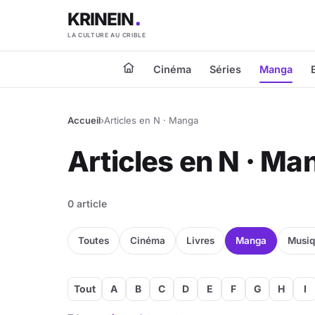
KRINEIN
LA CULTURE AU CRIBLE
Cinéma
Séries
Manga
Accueil
›
Articles en N · Manga
Articles en N · Ma
0 article
Toutes
Cinéma
Livres
Manga
Musi
Tout
A
B
C
D
E
F
G
H
I