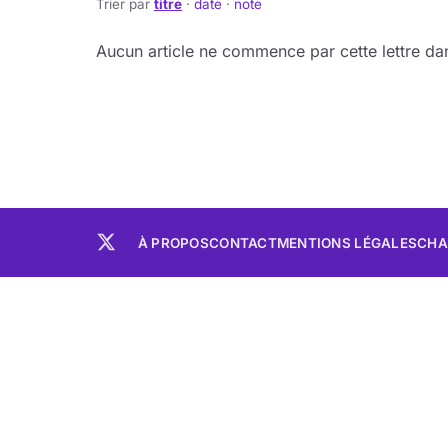
Trier par
titre
·
date
·
note
Aucun article ne commence par cette lettre dan
À PROPOS
CONTACT
MENTIONS LÉGALES
CHA