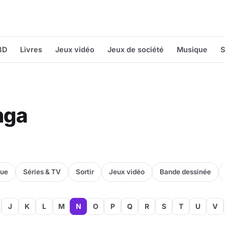
BD
Livres
Jeux vidéo
Jeux de société
Musique
S
nga
que
Séries & TV
Sortir
Jeux vidéo
Bande dessinée
J
K
L
M
N
O
P
Q
R
S
T
U
V