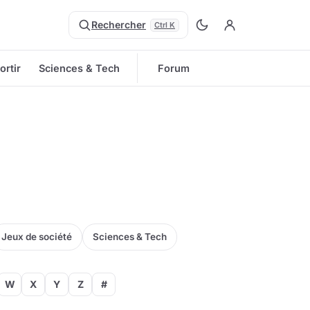
Rechercher
Ctrl K
ortir
Sciences & Tech
Forum
Jeux de société
Sciences & Tech
W
X
Y
Z
#