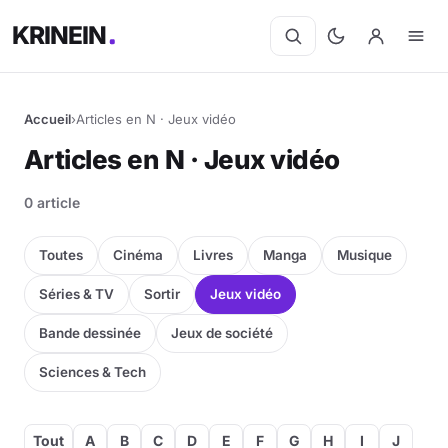
KRINEIN
Accueil
›
Articles en N · Jeux vidéo
Articles en N · Jeux vidéo
0 article
Toutes
Cinéma
Livres
Manga
Musique
Séries & TV
Sortir
Jeux vidéo
Bande dessinée
Jeux de société
Sciences & Tech
Tout
A
B
C
D
E
F
G
H
I
J