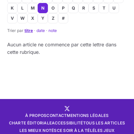
K
L
M
N
O
P
Q
R
S
T
U
V
W
X
Y
Z
#
Trier par
titre
·
date
·
note
Aucun article ne commence par cette lettre dans
cette rubrique.
À PROPOS
CONTACT
MENTIONS LÉGALES
CHARTE ÉDITORIALE
ACCESSIBILITÉ
TOUS LES ARTICLES
LES MIEUX NOTÉS
CE SOIR À LA TÉLÉ
LES JEUX