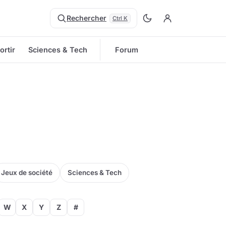
Rechercher
Ctrl K
ortir
Sciences & Tech
Forum
Jeux de société
Sciences & Tech
W
X
Y
Z
#