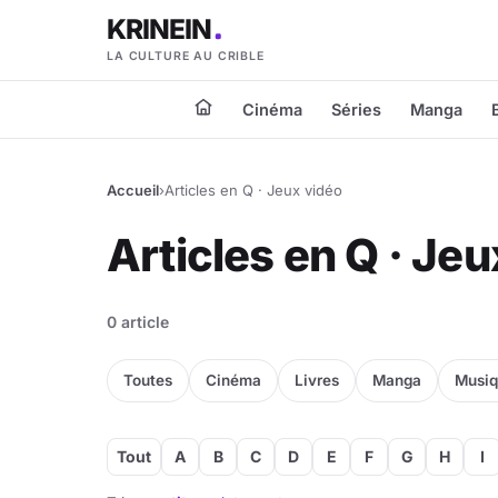
KRINEIN
LA CULTURE AU CRIBLE
Cinéma
Séries
Manga
Accueil
›
Articles en Q · Jeux vidéo
Articles en Q · Je
0 article
Toutes
Cinéma
Livres
Manga
Musi
Tout
A
B
C
D
E
F
G
H
I