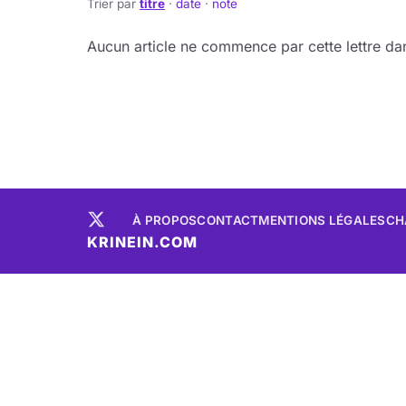
Trier par
titre
·
date
·
note
Aucun article ne commence par cette lettre dan
À PROPOS
CONTACT
MENTIONS LÉGALES
CH
KRINEIN.COM