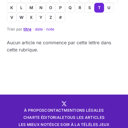
K
L
M
N
O
P
Q
R
S
T
U
Musique
V
W
X
Y
Z
#
Sortir
Trier par
titre
·
date
·
note
Sciences & Tech
Aucun article ne commence par cette lettre dans
cette rubrique.
Forum
À PROPOS
CONTACT
MENTIONS LÉGALES
CHARTE ÉDITORIALE
TOUS LES ARTICLES
LES MIEUX NOTÉS
CE SOIR À LA TÉLÉ
LES JEUX