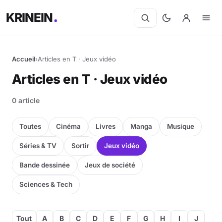
KRINEIN
Accueil
›
Articles en T · Jeux vidéo
Cinéma
Articles en T · Jeux vidéo
Séries
0 article
Manga
Toutes
Cinéma
Livres
Manga
Musique
BD
Séries & TV
Sortir
Jeux vidéo
Bande dessinée
Jeux de société
Livres
Sciences & Tech
Jeux vidéo
Jeux de société
Tout
A
B
C
D
E
F
G
H
I
J