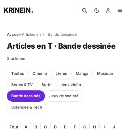
KRINEIN
Accueil
›
Articles en T · Bande dessinée
Articles en T · Bande dessinée
3 articles
Toutes
Cinéma
Livres
Manga
Musique
Séries & TV
Sortir
Jeux vidéo
Bande dessinée
Jeux de société
Sciences & Tech
Tout
A
B
C
D
E
F
G
H
I
J