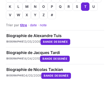
K
L
M
N
O
P
Q
R
S
T
U
V
W
X
Y
Z
#
Trier par
titre
·
date
·
note
Biographie de Alexandre Tuis
13/05/2009
BANDE DESSINÉE
BIOGRAPHIE
Biographie de Jacques Tardi
14/04/2010
BANDE DESSINÉE
BIOGRAPHIE
Biographie de Nicolas Tackian
04/05/2009
BANDE DESSINÉE
BIOGRAPHIE