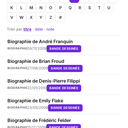
K
L
M
N
O
P
Q
R
S
T
U
V
W
X
Y
Z
#
Trier par
titre
·
date
·
note
Biographie de André Franquin
09/11/2009
BANDE DESSINÉE
BIOGRAPHIE
Biographie de Brian Froud
27/08/2009
BANDE DESSINÉE
BIOGRAPHIE
Biographie de Denis-Pierre Filippi
22/01/2010
BANDE DESSINÉE
BIOGRAPHIE
Biographie de Emily Flake
23/05/2008
BANDE DESSINÉE
BIOGRAPHIE
Biographie de Frédéric Felder
15/12/2009
BANDE DESSINÉE
BIOGRAPHIE