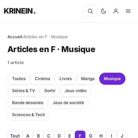
KRINEIN
Accueil
›
Articles en F · Musique
Cinéma
Articles en F · Musique
Séries
1 article
Manga
Toutes
Cinéma
Livres
Manga
Musique
BD
Séries & TV
Sortir
Jeux vidéo
Bande dessinée
Jeux de société
Livres
Sciences & Tech
Jeux vidéo
Jeux de société
Tout
A
B
C
D
E
F
G
H
I
J