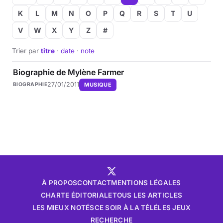
K
L
M
N
O
P
Q
R
S
T
U
Musique
V
W
X
Y
Z
#
Sortir
Trier par
titre
·
date
·
note
Sciences & Tech
Biographie de Mylène Farmer
27/01/2011
MUSIQUE
BIOGRAPHIE
Forum
À PROPOS
CONTACT
MENTIONS LÉGALES
CHARTE ÉDITORIALE
TOUS LES ARTICLES
LES MIEUX NOTÉS
CE SOIR À LA TÉLÉ
LES JEUX
RECHERCHE