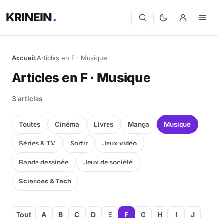
KRINEIN
Accueil
›
Articles en F · Musique
Articles en F · Musique
3 articles
Toutes
Cinéma
Livres
Manga
Musique
Séries & TV
Sortir
Jeux vidéo
Bande dessinée
Jeux de société
Sciences & Tech
Tout
A
B
C
D
E
F
G
H
I
J