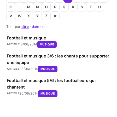
K
L
M
N
O
P
Q
R
S
T
U
V
W
X
Y
Z
#
Trier par
titre
·
date
·
note
Football et musique
18/06/2014
MUSIQUE
ARTICLE
Football et musique 3/6 : les chants pour supporter
une équipe
28/06/2014
MUSIQUE
ARTICLE
Football et musique 5/6 : les footballeurs qui
chantent
20/08/2014
MUSIQUE
ARTICLE