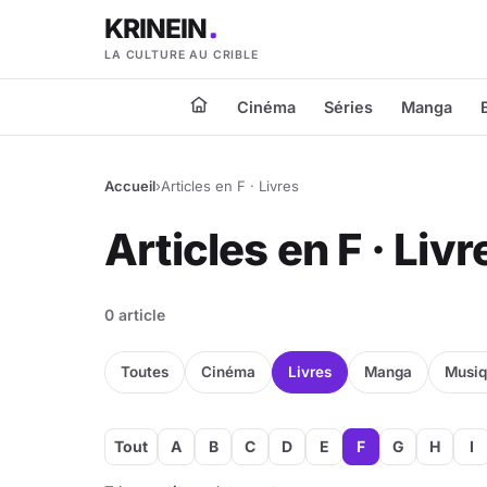
KRINEIN
LA CULTURE AU CRIBLE
Cinéma
Séries
Manga
Accueil
›
Articles en F · Livres
Articles en F · Livr
0 article
Toutes
Cinéma
Livres
Manga
Musi
Tout
A
B
C
D
E
F
G
H
I