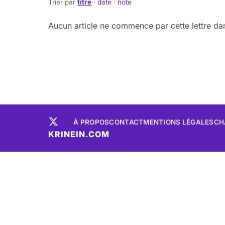
Trier par
titre
·
date
·
note
Aucun article ne commence par cette lettre dan
À PROPOS
CONTACT
MENTIONS LÉGALES
CH
KRINEIN.COM