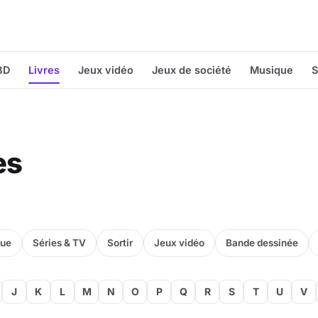
BD
Livres
Jeux vidéo
Jeux de société
Musique
S
es
que
Séries & TV
Sortir
Jeux vidéo
Bande dessinée
J
K
L
M
N
O
P
Q
R
S
T
U
V