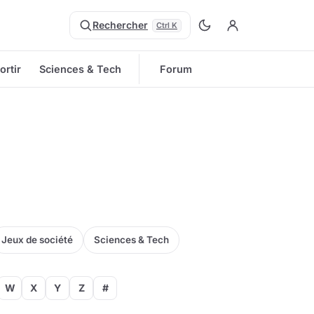
Rechercher
Ctrl K
ortir
Sciences & Tech
Forum
Jeux de société
Sciences & Tech
W
X
Y
Z
#