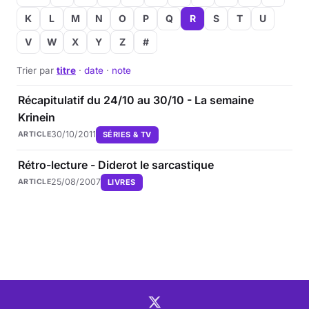
K
L
M
N
O
P
Q
R
S
T
U
V
W
X
Y
Z
#
Trier par
titre
·
date
·
note
Récapitulatif du 24/10 au 30/10 - La semaine
Krinein
30/10/2011
SÉRIES & TV
ARTICLE
Rétro-lecture - Diderot le sarcastique
25/08/2007
LIVRES
ARTICLE