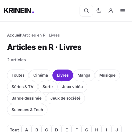
KRINEIN
Accueil
›
Articles en R · Livres
Articles en R · Livres
2 articles
Toutes
Cinéma
Livres
Manga
Musique
Séries & TV
Sortir
Jeux vidéo
Bande dessinée
Jeux de société
Sciences & Tech
Tout
A
B
C
D
E
F
G
H
I
J