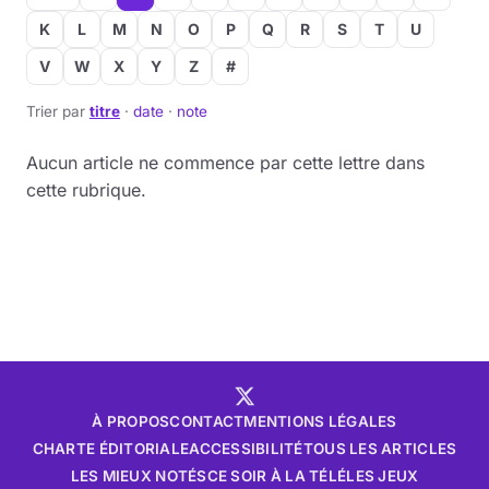
K
L
M
N
O
P
Q
R
S
T
U
V
W
X
Y
Z
#
Trier par
titre
·
date
·
note
Aucun article ne commence par cette lettre dans
cette rubrique.
À PROPOS
CONTACT
MENTIONS LÉGALES
CHARTE ÉDITORIALE
ACCESSIBILITÉ
TOUS LES ARTICLES
LES MIEUX NOTÉS
CE SOIR À LA TÉLÉ
LES JEUX