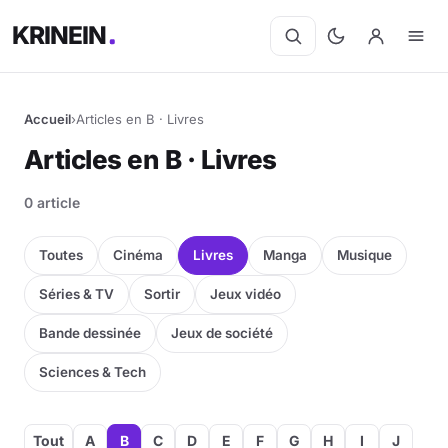
KRINEIN
Accueil
›
Articles en B · Livres
Articles en B · Livres
0 article
Toutes
Cinéma
Livres
Manga
Musique
Séries & TV
Sortir
Jeux vidéo
Bande dessinée
Jeux de société
Sciences & Tech
Tout
A
B
C
D
E
F
G
H
I
J