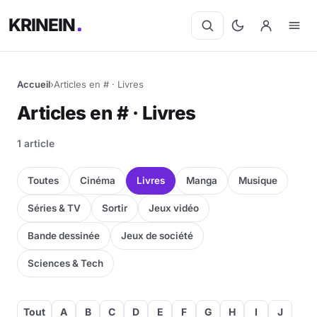
KRINEIN
Accueil
›
Articles en # · Livres
Articles en # · Livres
1 article
Toutes
Cinéma
Livres
Manga
Musique
Séries & TV
Sortir
Jeux vidéo
Bande dessinée
Jeux de société
Sciences & Tech
Tout
A
B
C
D
E
F
G
H
I
J