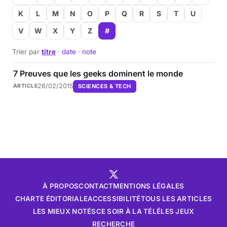
K
L
M
N
O
P
Q
R
S
T
U
V
W
X
Y
Z
#
Trier par
titre
·
date
·
note
7 Preuves que les geeks dominent le monde
26/02/2015
SCIENCES & TECH
ARTICLE
À PROPOS
CONTACT
MENTIONS LÉGALES
CHARTE ÉDITORIALE
ACCESSIBILITÉ
TOUS LES ARTICLES
LES MIEUX NOTÉS
CE SOIR À LA TÉLÉ
LES JEUX
RECHERCHE