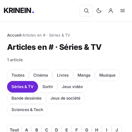
KRINEIN
Accueil
›
Articles en # · Séries & TV
Articles en # · Séries & TV
1 article
Toutes
Cinéma
Livres
Manga
Musique
Séries & TV
Sortir
Jeux vidéo
Bande dessinée
Jeux de société
Sciences & Tech
Tout
A
B
C
D
E
F
G
H
I
J