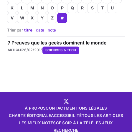
K
L
M
N
O
P
Q
R
S
T
U
V
W
X
Y
Z
#
Trier par
titre
·
date
·
note
7 Preuves que les geeks dominent le monde
26/02/2015
SCIENCES & TECH
ARTICLE
À PROPOS
CONTACT
MENTIONS LÉGALES
CHARTE ÉDITORIALE
ACCESSIBILITÉ
TOUS LES ARTICLES
LES MIEUX NOTÉS
CE SOIR À LA TÉLÉ
LES JEUX
RECHERCHE