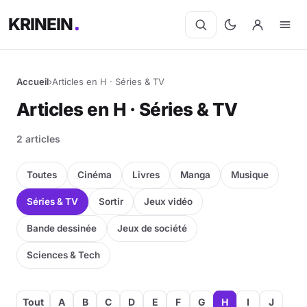
KRINEIN
Accueil
›
Articles en H · Séries & TV
Articles en H · Séries & TV
2 articles
Toutes
Cinéma
Livres
Manga
Musique
Séries & TV
Sortir
Jeux vidéo
Bande dessinée
Jeux de société
Sciences & Tech
Tout
A
B
C
D
E
F
G
H
I
J