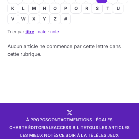
K
L
M
N
O
P
Q
R
S
T
U
V
W
X
Y
Z
#
Trier par
titre
·
date
·
note
Aucun article ne commence par cette lettre dans
cette rubrique.
À PROPOS
CONTACT
MENTIONS LÉGALES
CHARTE ÉDITORIALE
ACCESSIBILITÉ
TOUS LES ARTICLES
LES MIEUX NOTÉS
CE SOIR À LA TÉLÉ
LES JEUX