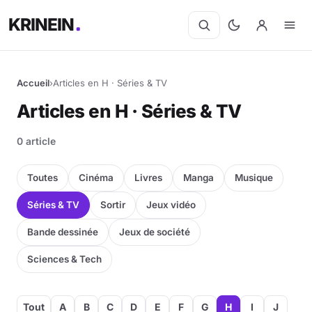
KRINEIN
Accueil
›
Articles en H · Séries & TV
Articles en H · Séries & TV
0 article
Toutes
Cinéma
Livres
Manga
Musique
Séries & TV
Sortir
Jeux vidéo
Bande dessinée
Jeux de société
Sciences & Tech
Tout
A
B
C
D
E
F
G
H
I
J