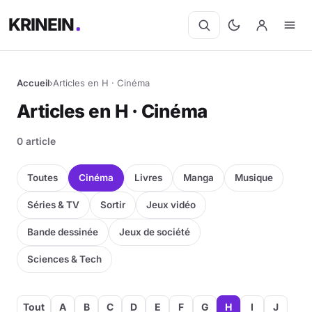
KRINEIN
Accueil
›
Articles en H · Cinéma
Articles en H · Cinéma
0 article
Toutes
Cinéma
Livres
Manga
Musique
Séries & TV
Sortir
Jeux vidéo
Bande dessinée
Jeux de société
Sciences & Tech
Tout
A
B
C
D
E
F
G
H
I
J