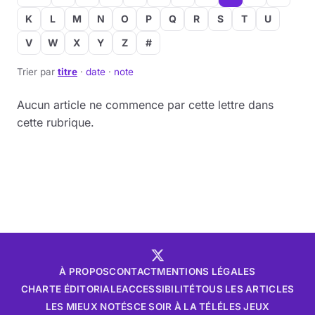
K
L
M
N
O
P
Q
R
S
T
U
V
W
X
Y
Z
#
Trier par
titre
·
date
·
note
Aucun article ne commence par cette lettre dans
cette rubrique.
À PROPOS
CONTACT
MENTIONS LÉGALES
CHARTE ÉDITORIALE
ACCESSIBILITÉ
TOUS LES ARTICLES
LES MIEUX NOTÉS
CE SOIR À LA TÉLÉ
LES JEUX