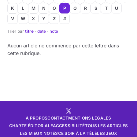
K
L
M
N
O
P
Q
R
S
T
U
V
W
X
Y
Z
#
Trier par
titre
·
date
·
note
Aucun article ne commence par cette lettre dans
cette rubrique.
À PROPOS
CONTACT
MENTIONS LÉGALES
CHARTE ÉDITORIALE
ACCESSIBILITÉ
TOUS LES ARTICLES
LES MIEUX NOTÉS
CE SOIR À LA TÉLÉ
LES JEUX