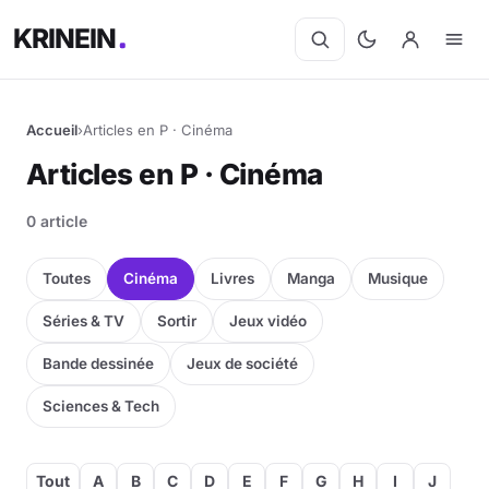
KRINEIN
Accueil
›
Articles en P · Cinéma
Articles en P · Cinéma
0 article
Toutes
Cinéma
Livres
Manga
Musique
Séries & TV
Sortir
Jeux vidéo
Bande dessinée
Jeux de société
Sciences & Tech
Tout
A
B
C
D
E
F
G
H
I
J