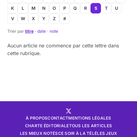
K
L
M
N
O
P
Q
R
S
T
U
Musique
V
W
X
Y
Z
#
Sortir
Trier par
titre
·
date
·
note
Sciences & Tech
Aucun article ne commence par cette lettre dans
cette rubrique.
Forum
À PROPOS
CONTACT
MENTIONS LÉGALES
CHARTE ÉDITORIALE
TOUS LES ARTICLES
LES MIEUX NOTÉS
CE SOIR À LA TÉLÉ
LES JEUX