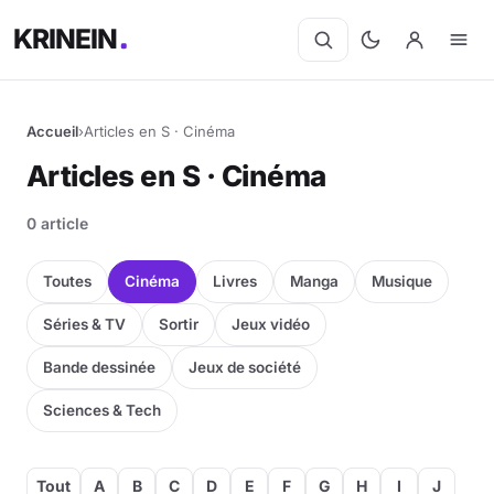
KRINEIN
Accueil
›
Articles en S · Cinéma
Cinéma
Articles en S · Cinéma
Séries
0 article
Manga
Toutes
Cinéma
Livres
Manga
Musique
BD
Séries & TV
Sortir
Jeux vidéo
Bande dessinée
Jeux de société
Livres
Sciences & Tech
Jeux vidéo
Jeux de société
Tout
A
B
C
D
E
F
G
H
I
J