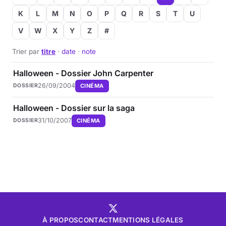
K
L
M
N
O
P
Q
R
S
T
U
V
W
X
Y
Z
#
Trier par
titre
·
date
·
note
Halloween - Dossier John Carpenter
26/09/2004
CINÉMA
DOSSIER
Halloween - Dossier sur la saga
31/10/2007
CINÉMA
DOSSIER
À PROPOS
CONTACT
MENTIONS LÉGALES