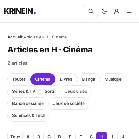
KRINEIN
Accueil
›
Articles en H · Cinéma
Articles en H · Cinéma
2 articles
Toutes
Cinéma
Livres
Manga
Musique
Séries & TV
Sortir
Jeux vidéo
Bande dessinée
Jeux de société
Sciences & Tech
Tout
A
B
C
D
E
F
G
H
I
J