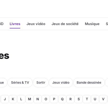
BD
Livres
Jeux vidéo
Jeux de société
Musique
S
res
que
Séries & TV
Sortir
Jeux vidéo
Bande dessinée
J
K
L
M
N
O
P
Q
R
S
T
U
V