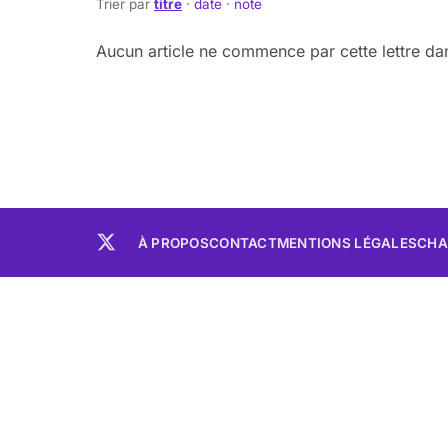
Trier par
titre
·
date
·
note
Aucun article ne commence par cette lettre dan
À PROPOS
CONTACT
MENTIONS LÉGALES
CHA