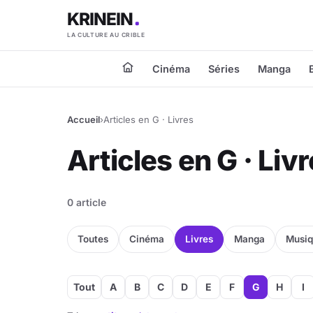
KRINEIN
LA CULTURE AU CRIBLE
Cinéma
Séries
Manga
Accueil
›
Articles en G · Livres
Articles en G · Liv
0 article
Toutes
Cinéma
Livres
Manga
Musi
Tout
A
B
C
D
E
F
G
H
I