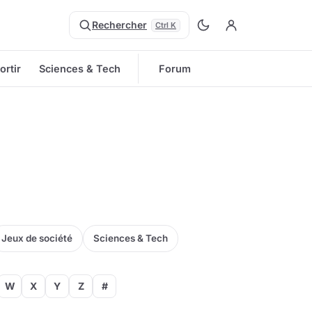
Rechercher
Ctrl K
ortir
Sciences & Tech
Forum
Jeux de société
Sciences & Tech
W
X
Y
Z
#