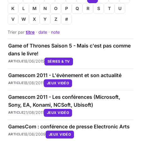
K
L
M
N
O
P
Q
R
S
T
U
V
W
X
Y
Z
#
Trier par
titre
·
date
·
note
Game of Thrones Saison 5 - Mais c'est pas comme
dans le livre!
18/06/2015
SÉRIES & TV
ARTICLE
Gamescom 2011 - L'évènement et son actualité
18/08/2011
JEUX VIDÉO
ARTICLE
Gamescom 2011 - Les conférences (Microsoft,
Sony, EA, Konami, NCSoft, Ubisoft)
21/08/2011
JEUX VIDÉO
ARTICLE
GamesCom : conférence de presse Electronic Arts
18/08/2009
JEUX VIDÉO
ARTICLE