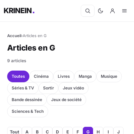
KRINEIN
Accueil
›
Articles en G
Articles en G
9 articles
Toutes
Cinéma
Livres
Manga
Musique
Séries & TV
Sortir
Jeux vidéo
Bande dessinée
Jeux de société
Sciences & Tech
Tout
A
B
C
D
E
F
G
H
I
J